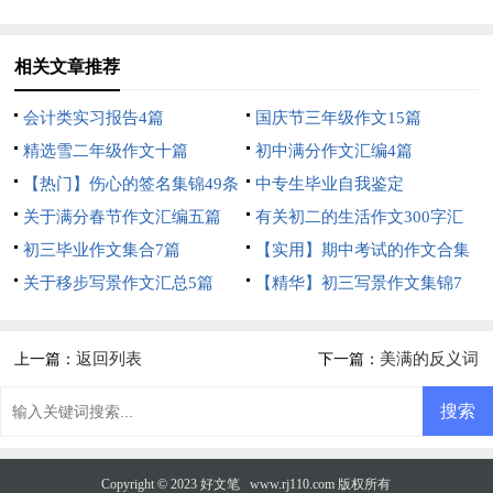
相关文章推荐
会计类实习报告4篇
国庆节三年级作文15篇
精选雪二年级作文十篇
初中满分作文汇编4篇
【热门】伤心的签名集锦49条
中专生毕业自我鉴定
关于满分春节作文汇编五篇
有关初二的生活作文300字汇
初三毕业作文集合7篇
编10篇
【实用】期中考试的作文合集
关于移步写景作文汇总5篇
七篇
【精华】初三写景作文集锦7
篇
返回列表
美满的反义词
上一篇：
下一篇：
Copyright © 2023
好文笔
www.rj110.com 版权所有