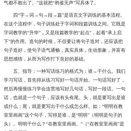
气都不敢出了。”这就把“鸦雀无声”写具体了。
四“字→词→句→段→篇”是语言文字训练的基本流程。
在这个流程中，句子训练处于字词和段篇训练之间。它既是
字词教学的“升华”，又是段篇教学的“起点”，起着“承上启
下”的作用。造句的时候，不但要让将句子造对，还应该把
句子造好，使句子语气通畅，真实具体，生动形象，并富有
思想感情，从而为写作打下良好的基础。
五、指导：一种写话练习的格式为：谁→干什么。我们
学习写话，首先得从练习写好一句话开始。一句话写好了，
然后再慢慢练习学会连贯地写好几句话，写好一段话。一句
话，也就是一个句子，应该有头有尾。头，就是要写出是谁
或什么；尾，就是要写出干什么或怎么样。如：“明明在教
室里画画”这个句子，写得是谁，是“明明”（明明是句子的
头）。明明干什么？“在教室里画画。”（“在教室里画画”是