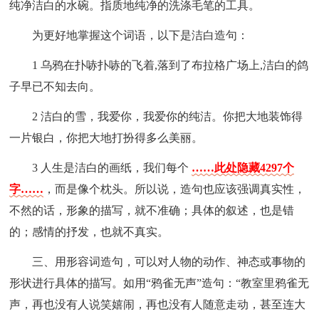
纯净洁白的水碗。指质地纯净的洗涤毛笔的工具。
为更好地掌握这个词语，以下是洁白造句：
1 乌鸦在扑哧扑哧的飞着,落到了布拉格广场上,洁白的鸽
子早已不知去向。
2 洁白的雪，我爱你，我爱你的纯洁。你把大地装饰得
一片银白，你把大地打扮得多么美丽。
3 人生是洁白的画纸，我们每个
……此处隐藏4297个
字……
，而是像个枕头。所以说，造句也应该强调真实性，
不然的话，形象的描写，就不准确；具体的叙述，也是错
的；感情的抒发，也就不真实。
三、用形容词造句，可以对人物的动作、神态或事物的
形状进行具体的描写。如用“鸦雀无声”造句：“教室里鸦雀无
声，再也没有人说笑嬉闹，再也没有人随意走动，甚至连大