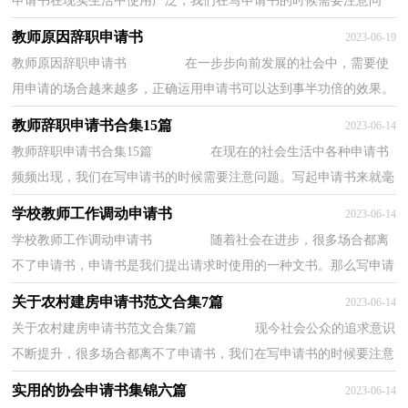
申请书在现实生活中使用广泛，我们在写申请书的时候需要注意问
题。那么申请书应该怎么写才合适呢？下面是...
教师原因辞职申请书
2023-06-19
教师原因辞职申请书 在一步步向前发展的社会中，需要使
用申请的场合越来越多，正确运用申请书可以达到事半功倍的效果。
为了让您在写申请书中更加简单方便，下面是...
教师辞职申请书合集15篇
2023-06-14
教师辞职申请书合集15篇 在现在的社会生活中各种申请书
频频出现，我们在写申请书的时候需要注意问题。写起申请书来就毫
无头绪？以下是小编为大家收集的教师辞职...
学校教师工作调动申请书
2023-06-14
学校教师工作调动申请书 随着社会在进步，很多场合都离
不了申请书，申请书是我们提出请求时使用的一种文书。那么写申请
书真的很难吗？以下是小编为大家收集的学校...
关于农村建房申请书范文合集7篇
2023-06-14
关于农村建房申请书范文合集7篇 现今社会公众的追求意识
不断提升，很多场合都离不了申请书，我们在写申请书的时候要注意
语言简洁、准确。那么大家知道正规的申...
实用的协会申请书集锦六篇
2023-06-14