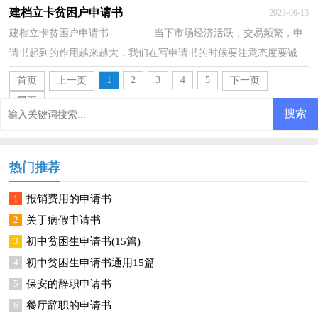
朴实。为了让您在写申请书中更加简单方便...
建档立卡贫困户申请书
2023-06-13
建档立卡贫困户申请书 当下市场经济活跃，交易频繁，申
请书起到的作用越来越大，我们在写申请书的时候要注意态度要诚
恳、朴实。写申请书需要注意哪些问题呢？下面是...
1
2
3
4
5
首页
上一页
下一页
尾页
热门推荐
1
报销费用的申请书
2
关于病假申请书
3
初中贫困生申请书(15篇)
4
初中贫困生申请书通用15篇
5
保安的辞职申请书
6
餐厅辞职的申请书