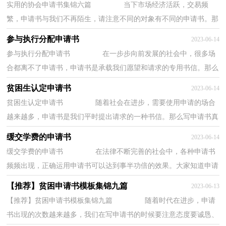
实用的协会申请书集锦六篇 当下市场经济活跃，交易频
繁，申请书与我们不再陌生，请注意不同的对象有不同的申请书。那
么大家知道正规的申请书怎么写吗？以下是小编收...
参与执行分配申请书
2023-06-14
参与执行分配申请书 在一步步向前发展的社会中，很多场
合都离不了申请书，申请书是承载我们愿望和请求的专用书信。那么
大家知道正规的申请书怎么写吗？以下是小编...
贫困生认定申请书
2023-06-14
贫困生认定申请书 随着社会在进步，需要使用申请的场合
越来越多，申请书是我们平时提出请求的一种书信。那么写申请书真
的很难吗？下面是小编整理的贫困生认定申请...
缓交学费的申请书
2023-06-14
缓交学费的申请书 在法律不断完善的社会中，各种申请书
频频出现，正确运用申请书可以达到事半功倍的效果。大家知道申请
书的格式吗？下面是小编为大家收集的缓交学...
【推荐】贫困申请书模板集锦九篇
2023-06-13
【推荐】贫困申请书模板集锦九篇 随着时代在进步，申请
书出现的次数越来越多，我们在写申请书的时候要注意态度要诚恳、