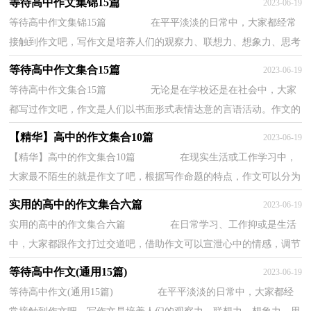
等待高中作文集锦15篇
2023-06-19
等待高中作文集锦15篇 在平平淡淡的日常中，大家都经常
接触到作文吧，写作文是培养人们的观察力、联想力、想象力、思考
力和记忆力的重要手段。写起作文来就毫无...
等待高中作文集合15篇
2023-06-19
等待高中作文集合15篇 无论是在学校还是在社会中，大家
都写过作文吧，作文是人们以书面形式表情达意的言语活动。作文的
注意事项有许多，你确定会写吗？下面是小编为...
【精华】高中的作文集合10篇
2023-06-19
【精华】高中的作文集合10篇 在现实生活或工作学习中，
大家最不陌生的就是作文了吧，根据写作命题的特点，作文可以分为
命题作文和非命题作文。相信许多人会觉得作...
实用的高中的作文集合六篇
2023-06-19
实用的高中的作文集合六篇 在日常学习、工作抑或是生活
中，大家都跟作文打过交道吧，借助作文可以宣泄心中的情感，调节
自己的心情。你所见过的作文是什么样的呢？下...
等待高中作文(通用15篇)
2023-06-19
等待高中作文(通用15篇) 在平平淡淡的日常中，大家都经