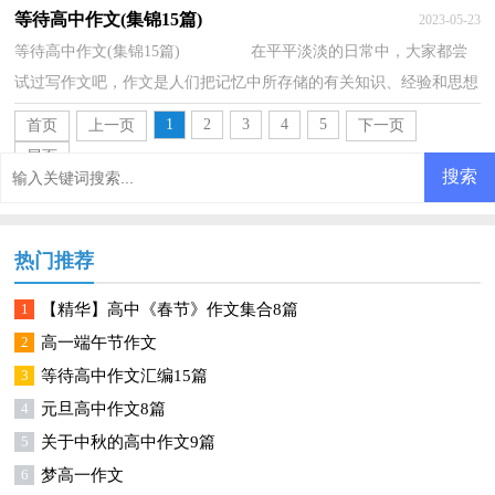
块。一篇什么样的作文才能称之为优秀作文呢...
等待高中作文(集锦15篇)
2023-05-23
等待高中作文(集锦15篇) 在平平淡淡的日常中，大家都尝
试过写作文吧，作文是人们把记忆中所存储的有关知识、经验和思想
用书面形式表达出来的记叙方式。相信很多...
1
2
3
4
5
首页
上一页
下一页
尾页
热门推荐
1
【精华】高中《春节》作文集合8篇
2
高一端午节作文
3
等待高中作文汇编15篇
4
元旦高中作文8篇
5
关于中秋的高中作文9篇
6
梦高一作文